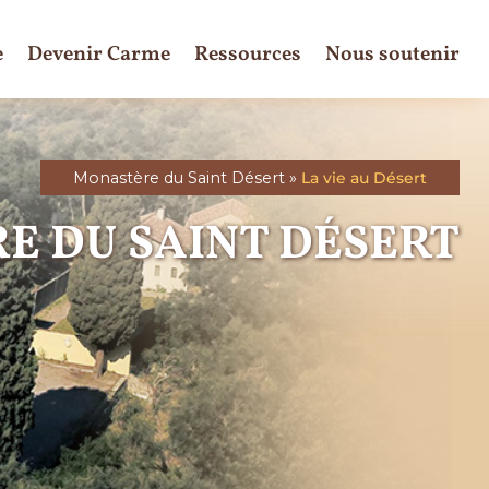
e
Devenir Carme
Ressources
Nous soutenir
Monastère du Saint Désert
»
La vie au Désert
E DU SAINT DÉSERT