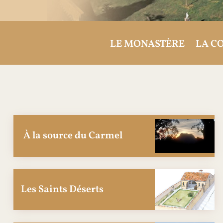
LE MONASTÈRE
LA C
À la source du Carmel
Les Saints Déserts