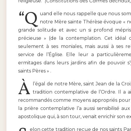
religieuse.”
(Constitutions des Carmes déchaux,
“Q
uand elle nous rappelle que nous somme
notre Mère sainte Thérèse évoque « no
grande solitude et avec un si profond mépris
précieuse » (de la contemplation. Cet idéal 
seulement à ses moniales, mais aussi à ses re
service de l’Église. Elle leur a particulièr
ermitages dans leurs jardins afin de pouvoir s’y
saints Pères » .
À
l’égal de notre Mère, saint Jean de la Cro
tradition contemplative de l’Ordre. Il a a
recommandés comme moyens appropriés pour l’e
la prière contemplative l’a aussi sensibilisé au
apostolique qui, à son tour, venait enrichir son 
elon cette tradition reçue de nos saints P