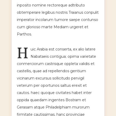
inposito nomine rectoreque adtributo
obtemperare legibus nostris Traianus conpulit
imperator incolarum tumore saepe contunso
cum glorioso marte Mediam urgeret et
Parthos.
H
uic Arabia est conserta, ex alio latere
Nabataeis contigua; opima varietate
conmerciorum castrisque oppleta validis et
castellis, quae ad repellendos gentium
vicinarum excursus sollicitudo pervigil
veterum per oportunos saltus erexit et
cautos. haec quoque civitates habet inter
oppida quaedam ingentes Bostram et
Gerasam atque Philadelphiam murorum
firmitate cautissimas. hanc provinciae